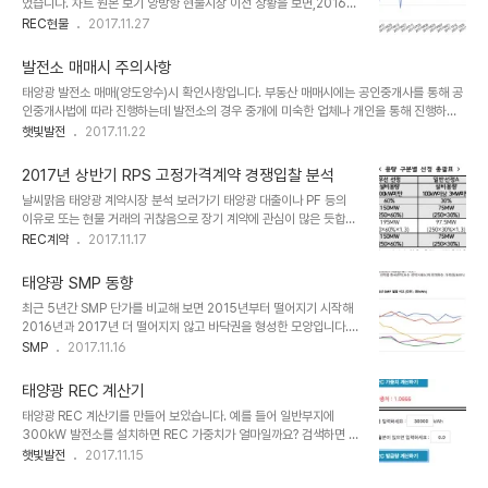
었습니다. 차트 원본 보기 양방향 현물시장 이전 상황을 보면,2016년
는 구름의 양이 좌우하는 것 같습니다. 그날그날 날씨 정보를 보면 여
3월 1일 태양광과 비태양광 시장이 통합되어 3월 16일 86,664원
REC현물
2017.11.27
름보다는 가을이 흐린 날이 많았습니다. 아마도 지역별로 다르겠죠 다
까지 떨어졌다가 이후 16만원대까지 상승하는 모습을 보였습니다. 통
음에는 여름과 가을의 날씨를 비교해서 올려 보겠습니다.
합 전 시장 상황을 보면, 초기 22만 원대까지 올라갔다가 14년 중반부
발전소 매매시 주의사항
터 15년 말까지 약 1년 6개월간 8만 원에서 9만 원 사이의 가격이 형
태양광 발전소 매매(양도양수)시 확인사항입니다. 부동산 매매시에는 공인중개사를 통해 공
성되었습니다. 이 기간 중 장기계약 가격을 보면 아래 표와 같이 평균
인중개사법에 따라 진행하는데 발전소의 경우 중개에 미숙한 업체나 개인을 통해 진행하는
7만원 대의 낮은 가격이었습니다.이렇게 낮은 가격에 계약한 발전소
경우가 있어 주의가 필요합니다. 1. RPS 고정가격계약(REC 장기계약) 여부 확인 - 계약서
햇빛발전
2017.11.22
수는 약 3,000개소가 될 것 같습니다. 지난 장기계약 결과는 아래 링
명시 필요2. REC 현물시장 거래시 거래 내역 요청3. 계약서는 발전소 계약서와 토지 계약
크에서 상세히 확인하실 수 있습니다. RPS 고정가격계약 분석 REC
서를 구분해서 작성4. 발전설비(태양광 모듈, 인버터)가 KS인증 설비인지 확인5. 한전으로
계산기 보기..
2017년 상반기 RPS 고정가격계약 경쟁입찰 분석
부터 받는 신재생에너지 요금 메일 확인 (최근 6개월이상)6. 발전사업허가증, 공급인증서
날씨맑음 태양광 계약시장 분석 보러가기 태양광 대출이나 PF 등의
발급대상 설비확인서, 토지 등기 확인7. 관리비 상세 내역 확인 - 전기안전관리, 모니터링,
이유로 또는 현물 거래의 귀찮음으로 장기 계약에 관심이 많은 듯합니
잡초 제거, 가변형인 경우 모듈 각도 조정 비용 등 상세 내역 - 관리 담당회..
다. 만약 장기 계약에 입찰한다면 입찰가격 등 어떻게 해야 할까요? 잘
REC계약
2017.11.17
은 모르지만 지난 결과와 절차를 검토해 보면 대충 감이 오지 않을까
합니다. 2017년 상반기에 있었던 장기계약(RPS 고정가격계약) 평균
태양광 SMP 동향
가입니다. 181,595원/(SMP+1REC) - 육지지역: 181,486
최근 5년간 SMP 단가를 비교해 보면 2015년부터 떨어지기 시작해
원/(SMP+1REC) - 제주지역: 186,726원/(SMP+1REC) ** 상한
2016년과 2017년 더 떨어지지 않고 바닥권을 형성한 모양입니다.
가격(SMP+1REC가격) : 191,330원 단, 제주지역은 194,440원
2006년부터 검토해 보면 현재 가격은 10여 년 전 가격입니다. 전력
SMP
2017.11.16
경쟁률이 1.96 대 1이었다고 합니다. 공고된 총 용량이 250mW
거래소 자료를 보면 수개월 시차를 두고 국제유가와 비슷한 패턴을 보
(250,000kW)였는데 1,198개의 발전소가 지원해 공고 용량..
입니다.향후 유가가 오른다면 SMP도 오를 수 있다고 예측할 수 있으
태양광 REC 계산기
나 유가가 오를지는 미지수입니다. REC 계산기 보기REC 동향 분석
태양광 REC 계산기를 만들어 보았습니다. 예를 들어 일반부지에
보기
300kW 발전소를 설치하면 REC 가중치가 얼마일까요? 검색하면 나
오는 REC가중치 표로는 150kW, 200kW, 300kW 과 같이 표에
햇빛발전
2017.11.15
나오지 않는 수치는 알 수 없습니다. 궁금해서 찾아보니신재생에너지