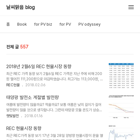
날씨맑음 blog
홈
Book
for PV biz
for PV
PV odyssey
전체 글
557
2018년 2월6일 REC 현물시장 동향
최근 REC 가격 동향 보기 2월6일 REC 가격은 지난 주에 비해 200
원 떨어진 111,200원으로 마감하였습니다. 최고가는 113,000원, 최
저가는 105,000원이었습니다. 매수주문량과 체결량 모두 전주 대비
REC현물
2018.02.06
하락했습니다. 태양광발전소를 위한 정보제공형 무료 서비스 날씨맑
음 보기
태양광 발전소 계절별 발전량
여름에 발전량이 많을까요? 적을까요? 보통 여름은 낮의 길이가 길어
발전량이 많을 것으로 생각합니다. 그런데 태양광 모듈 온도가 상승하
면 효율이 떨어진다고 하네요. 25도를 기준으로 1도 오를 때마다
햇빛발전
2018.01.16
0.4%의 효율 감소가 있다고 합니다. 그래서 봄과 가을이 발전량이 가
장 많고 여름이 그다음 겨울이 가장 적다 고들 하는데... 실제는 어떤지
REC 현물시장 동향
볼까요? 데이터 자세히 보기 2016년과 2017년 실제 운영해 본 결과
최근 REC가격 동향 보기 17년 3월 28일 양방향 현물시장이 문을 열
봄, 여름, 가을, 겨울 순으로 나타났습니다. 온도에 의한 효율 절감보다