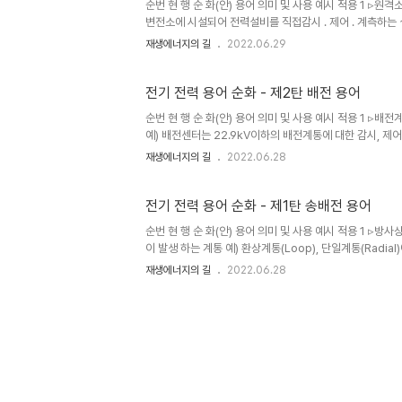
순번 현 행 순 화(안) 용어 의미 및 사용 예시 적용 1 ▹원격
변전소에 시설되어 전력설비를 직접감시 ․ 제어 ․ 계측하는 설비
Ea타입 모뎀 AE타입 모뎀 ▸Advanced E-type 전력량
재생에너지의 길
2022.06.29
RS -485케이블을 이용하여 결선 하고 여장을 정리하여야 한
종 서비스나 물품 을 판매하는 방식의 전자상거래. 예) 기업 간
Business to Busin..
전기 전력 용어 순화 - 제2탄 배전 용어
순번 현 행 순 화(안) 용어 의미 및 사용 예시 적용 1 
예) 배전센터는 22.9kV이하의 배전계통에 대한 감시, 제
점 개폐기 ▹수급지점 개폐기 수급지점 개폐기 ▸수급지점(
재생에너지의 길
2022.06.28
치된 개폐기 예) 송전 시 당사와 고객과의 수급지점 개폐기를
간 만료 예) 검정 유효 기간이 만료되는 전력량계는 검정 만
체 ▹협력회사 (사내 혼용) 배전공사 전문회사 * 배계(건설)-6
전기 전력 용어 순화 - 제1탄 송배전 용어
순번 현 행 순 화(안) 용어 의미 및 사용 예시 적용 1 ▹
이 발생 하는 계통 예) 환상계통(Loop), 단일계통(Radial)
(Cable Plug-in) ▸변전소 GIS CB와 배전선로 특고
재생에너지의 길
2022.06.28
(Cable Plug-in) 접속 즉시 3 ▹C/T ▹Cooling T
수를 이용하여 외부로 배출 및 전달시키는 장치 예) 냉각수
Tower) 팬..