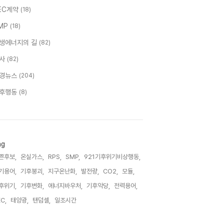
EC계약
(18)
MP
(18)
생에너지의 길
(82)
사
(82)
경뉴스
(204)
후행동
(8)
ag
쁜후보,
온실가스,
RPS,
SMP,
921기후위기비상행동,
기용어,
기후붕괴,
지구온난화,
발전량,
CO2,
모듈,
후위기,
기후변화,
에너지바우처,
기후악당,
전력용어,
C,
태양광,
탠덤셀,
일조시간,