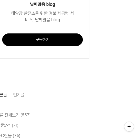
날씨맑음 blog
태양광 발전소를 위한 정보 제공형 서
비스, 날씨맑음 blog
구독하기
근글
인기글
류 전체보기
(557)
빛발전
(71)
EC현물
(75)