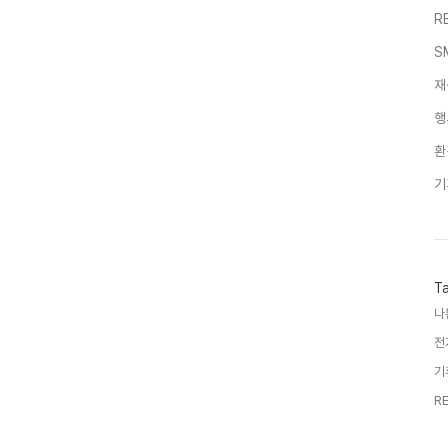
R
S
재
행
환
기
T
나
전
기
RE