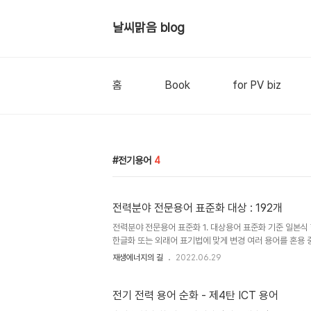
날씨맑음 blog
홈
Book
for PV biz
전기용어
4
전력분야 전문용어 표준화 대상 : 192개
전력분야 전문용어 표준화 1. 대상용어 표준화 기준 일본식
한글화 또는 외래어 표기법에 맞게 변경 여러 용어를 혼용 
안 ㅇ 중앙행정기관은 고시된 용어를 소관 법령 제정․개정, 
재생에너지의 길
2022.06.29
용해야 됨(국어기본법 시행령 제12조 4항) * 현실적인 
회적으로 완전히 정착할 때까지 병용 또는 병기할 수 있음 ※ 사선을 사용해 심의 결과를 두 가지로 제시한 경우는, 두 가지 용어
중 하나를 맥락에 맞게 선..
전기 전력 용어 순화 - 제4탄 ICT 용어