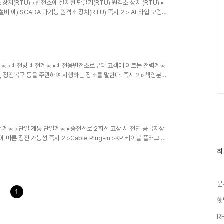
소 장치(RTU) ▹변전소에 설치된 단말기(RTU) 원격소 장치 (RTU) ▸
 예) SCADA 다기능 원격소 장치(RTU) 즉시 2 ▹ AE타입 모뎀 ▹
계 예) G-Type, AE타입 전력량계가 집합설치(2대 이상) 된 개소에
다 즉시 3 B2B 기업 간 거래 (B2B) ▸기업이 기업을 대상으로 각
 거래(B2B)는 다양한 온라인 형태를 수용 한다. ※ B2B :
▹배전계통 ▹배전망 배전계통 ▸배전용변전소로부터 고객에 이르는 전력계통
어, 정전복구 등을 주관하여 시행하는 장소를 말한다. 즉시 2 ▹책임분계
고객과 한전간의 전기설비에 대한 안전 및 유지 보수의 책임한계)에 설
 투입한다. 즉시 3 ▹검기만료 ▹실효(失效) 검정만료 ▸검정 유효 기
료 전력량계 교환 공사 업무 절차에 따라 교체 한다. 즉시 4 ▹단가업
79(..
방사상 계통 ▹단일 계통 단일계통 ▸송전선로 2회선 고장 시 전면 공급지장
에 따른 정전 가능성 즉시 2 ▹Cable Plug-in ▹KP 케이블 플러그 인
압 케이블을 연결하는 접속재 예) 변전분야 23kV 케이블 플러그 인
최
최
ower ▹냉각탑 냉각탑 (Cooling Tower) ▸변압기에서 발생되는 열을 냉각
근
글
 온도제어용으로 냉각수 바이패스밸브를 설치하고, 냉각탑(Cooling
과
인
분
기
1
글
햇
R