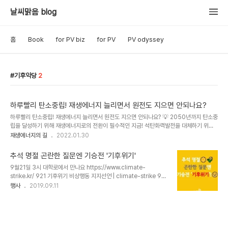
날씨맑음 blog
홈
Book
for PV biz
for PV
PV odyssey
기후악당
2
하루빨리 탄소중립! 재생에너지 늘리면서 원전도 지으면 안되나요?
하루빨리 탄소중립! 재생에너지 늘리면서 원전도 지으면 안되나요? 💡 2050년까지 탄소중
립을 달성하기 위해 재생에너지로의 전환이 필수적인 지금! 석탄화력발전을 대체하기 위해
서는 재생에너지 뿐 아니라 원전까지 늘려야 하는 걸까요⁉️ 다가오는 대통령 선거 후보들 간
재생에너지의 길
2022.01.30
에도 '재생에너지를 집중적으로 늘리자', '원전도 같이 늘리자'로 의견이 분분합니다. 하지만
현실적으로는 재생에너지와 원전을 함께 늘리기는 어렵다는 사실‼️ 그래서 현재 원전은 탄소
추석 명절 곤란한 질문엔 기승전 '기후위기'
중립에 대안이 된다고 보기 어렵습니다. 그 이유를 알고 싶다면? 지금 영상을 통해 확인하세
9월21일 3시 대학로에서 만나요 https://www.climate-
요!✔ https://youtu.be/Iqo3xAZL0BU #탈원전 #재생에너지 #탄소중립 #핵폐기물 #
strike.kr/ 921 기후위기 비상행동 지지선언 | climate-strike 9월
에너지전환 #기후악당 #윤석열 #안철수 #나쁜후보
21일 기후위기비상행동에 지지하고 참여해주세요! 기후변화를 막는
행사
2019.09.11
행동에 함께 해주세요 www.climate-strike.kr 9월27일 기후를
위한 청소년 결석시위 https://bit.ly/927CLIMATESTRIKE
[SCHOOL STRIKE 4 CLIMATE:기후를 위한 결석시위] 행동 동참
신청🙏 (JOIN 9/27 SCHOOL STRIKE 4 CLIMATE!) 🌍927