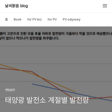
날씨맑음 blog
홈
Book
for PV biz
for PV
PV odyssey
햇빛발전
태양광 발전소 계절별 발전량