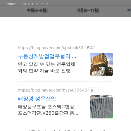
Eoullim
2018. 1. 16. 13:26
https://blog.naver.com/upstock63
광고
부동산개발업업무협약 전
문업체
믿고 맡길 수 있는 전문업체
와의 협약 지금 바로 진행하
세요
https://blog.naver.com/kys6010540
광고
태양광 성우산업
태양광구조물 포스맥C형강,
포스맥각관,V250홑강판,폼
강판