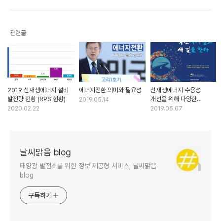
관련글
2019 신재생에너지 설비
에너지전환 의미와 필요성
신재생에너지 수용성
발전량 현황 (RPS 현황)
개선을 위해 다양한
2019.05.14
이익공유유형에 대하여
2020.02.22
2019.05.07
인센티브 제도 확대 필요
날씨맑음 blog
태양광 발전소를 위한 정보 제공형 서비스, 날씨맑음
blog
구독하기