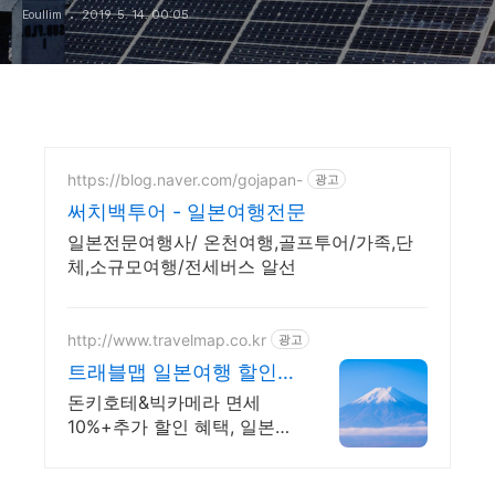
Eoullim
2019. 5. 14. 00:05
https://blog.naver.com/gojapan-
광고
써치백투어 - 일본여행전문
일본전문여행사/ 온천여행,골프투어/가족,단
체,소규모여행/전세버스 알선
http://www.travelmap.co.kr
광고
트래블맵 일본여행 할인
쿠폰 일본여행 필수 쿠폰
돈키호테&빅카메라 면세
다운가능
10%+추가 할인 혜택, 일본공
항 면세점 쿠폰, 어트랙션예
약 일본여행 모바일 할인쿠