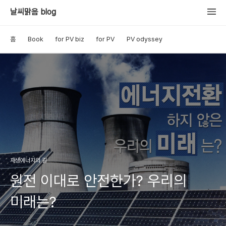
날씨맑음 blog
홈
Book
for PV biz
for PV
PV odyssey
재생에너지의 길
원전 이대로 안전한가? 우리의
미래는?