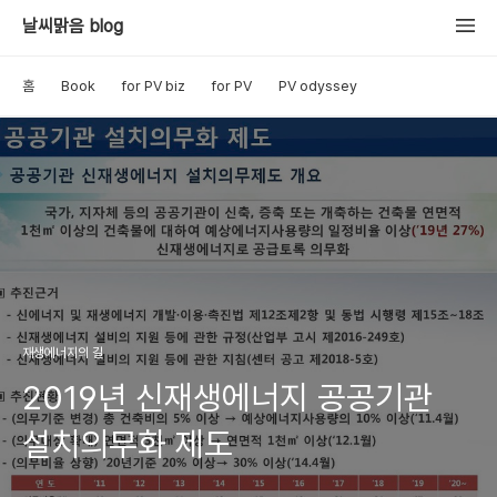
날씨맑음 blog
홈
Book
for PV biz
for PV
PV odyssey
재생에너지의 길
2019년 신재생에너지 공공기관
설치의무화 제도