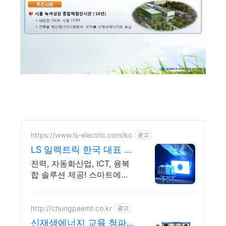
https://www.ls-electric.com/ko
광고
LS 일렉트릭 한국 대표 전
력기업
전력, 자동화산업, ICT, 융복
합 솔루션 제공! 스마트에너
지의 미래를 여는 기업
http://chungpaemt.co.kr
광고
신재생에너지 교육 청파